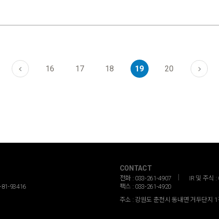
16
17
18
19
20
CONTACT
전화 : 033-261-4907
IR 및 주식 : 
81-93416
팩스 : 033-261-4920
주소 : 강원도 춘천시 동내면 거두단지 1길