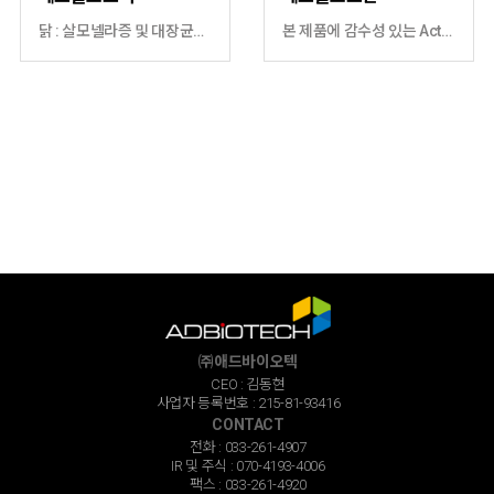
닭 : 살모넬라증 및 대장균증 치료 돼지 : 흉막폐렴, 파스튜렐라성 폐렴, 마이코플라즈마성 폐렴 등 호흡기 질병과 살모넬라증, 연쇄상구균증의 치료
본 제품에 감수성 있는 Actibacillus pleuropneumoniae균의 아래 질병에 대한 예방 및 치료 돼지 : 흉막폐렴
㈜애드바이오텍
CEO : 김동현
사업자 등록번호 : 215-81-93416
CONTACT
전화 : 033-261-4907
IR 및 주식 : 070-4193-4006
팩스 : 033-261-4920