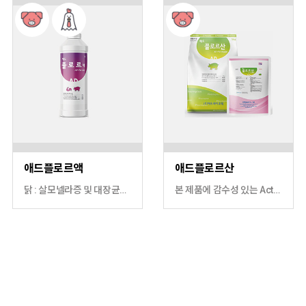
애드플로르액
애드플로르산
닭 : 살모넬라증 및 대장균증 치료 돼지 : 흉막폐렴, 파스튜렐라성 폐렴, 마이코플라즈마성 폐렴 등 호흡기 질병과 살모넬라증, 연쇄상구균증의 치료
본 제품에 감수성 있는 Actibacillus pleuropneumoniae균의 아래 질병에 대한 예방 및 치료 돼지 : 흉막폐렴