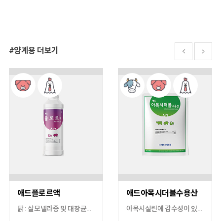
#양계용 더보기
애드플로르액
애드아목시더블수용산
닭 : 살모넬라증 및 대장균증 치료 돼지 : 흉막폐렴, 파스튜렐라성 폐렴, 마이코플라즈마성 폐렴 등 호흡기 질병과 살모넬라증, 연쇄상구균증의 치료
아목시실린에 감수성이 있는 병원균에 의한 아래의 질병의 예방 및 치료 소(5개월령 이하) : 대장균성 설사, 폐렴 돼지(4개월령 이하) : 대장균성 설사, 흉막폐렴 닭(산란 시 제외) : 대장균증