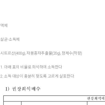
액제
살균∙소독제
시트르산(400g), 자몽종자추출물(20g), 정제수(적량)
1. 아래 표의 비율로 희석하여 소독한다
2. 소독 대상이 충분히 젖도록 고르게 살포한다.