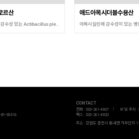
로르산
애드아목시더블수용산
본 제품에 감수성 있는 Actibacillus pleuropneumoniae균의 아래 질병에 대한 예방 및 치료 돼지 : 흉막폐렴
CONTACT
전화 : 033-261-4907
IR 및 주식 : 
81-93416
팩스 : 033-261-4920
주소 : 강원도 춘천시 동내면 거두단지 1길