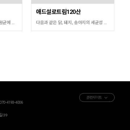
애드설로트림120산
아목시실린에 감수성이 있는 병원균에 의한 아래의 질병의 예방 및 치료 소(5개월령 이하) : 대장균성 설사, 폐렴 돼지(4개월령 이하) : 대장균성 설사, 흉막폐렴 닭(산란 시 제외) : 대장균증
다음과 같은 닭, 돼지, 송아지의 세균성 질병의 예방과 치료 닭 : 기낭염, CCRD, 대장균증에 의한 패혈증과 수란관염, 가금콜레라, 전염성코라이자, 포도상구균증(빠다리병) 돼지 : 대장균증, 장독혈증, 세균성설사, 전염성폐렴, 기관지폐렴, 위축성비염, MMA 송아지 : 설사, 위장염, 대장균에 의한 폐혈증, 기관지폐렴, 다발성관절염, 제대염, 송아지디프테리아
관련사이트
070-4193-4006
 39