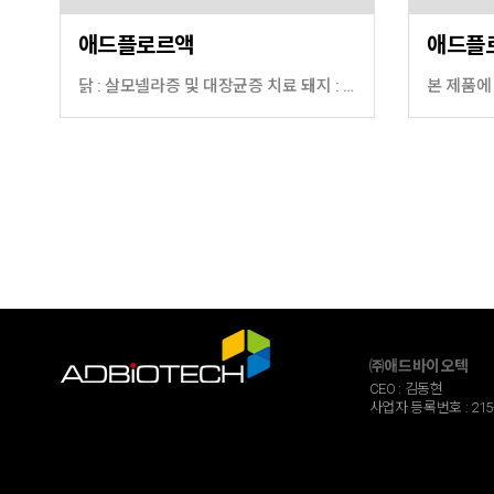
애드플로르액
애드플
닭 : 살모넬라증 및 대장균증 치료 돼지 : 흉막폐렴, 파스튜렐라성 폐렴, 마이코플라즈마성 폐렴 등 호흡기 질병과 살모넬라증, 연쇄상구균증의 치료
㈜애드바이오텍
CEO : 김동현
사업자 등록번호 : 215-