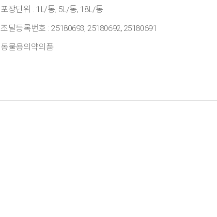
포장단위 : 1L/통, 5L/통, 18L/통
조달등록번호 : 25180693, 25180692, 25180691
동물용의약외품